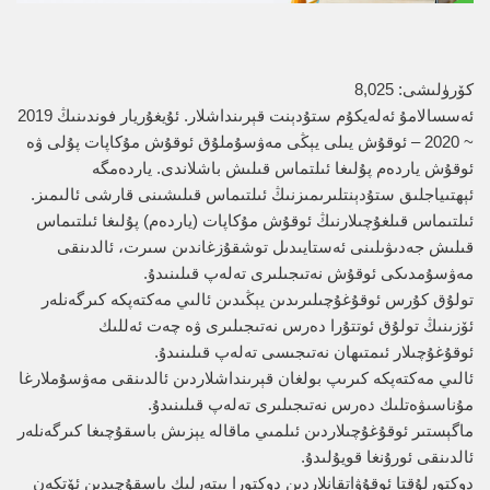
كۆرۈلىشى:
8,025
ئەسسالامۇ ئەلەيكۇم ستۇدېنت قېرىنداشلار. ئۇيغۇريار فوندىنىڭ 2019
~ 2020 – ئوقۇش يىلى يېڭى مەۋسۇملۇق ئوقۇش مۇكاپات پۇلى ۋە
ئوقۇش ياردەم پۇلىغا ئىلتماس قىلىش باشلاندى. ياردەمگە
ئېھتىياجلىق ستۇدېنتلىرىمىزنىڭ ئىلتىماس قىلىشىنى قارشى ئالىمىز.
ئىلتىماس قىلغۇچىلارنىڭ ئوقۇش مۇكاپات (ياردەم) پۇلىغا ئىلتىماس
قىلىش جەدىۋىلىنى ئەستايىدىل توشقۇزغاندىن سىرت، ئالدىنقى
مەۋسۇمدىكى ئوقۇش نەتىجىلىرى تەلەپ قىلىنىدۇ.
تولۇق كۇرس ئوقۇغۇچىلىرىدىن يېڭىدىن ئالىي مەكتەپكە كىرگەنلەر
ئۆزىنىڭ تولۇق ئوتتۇرا دەرس نەتىجىلىرى ۋە چەت ئەللىك
ئوقۇغۇچىلار ئىمتىھان نەتىجىسى تەلەپ قىلىنىدۇ.
ئالىي مەكتەپكە كىرىپ بولغان قېرىنداشلاردىن ئالدىنقى مەۋسۇملارغا
مۇناسىۋەتلىك دەرس نەتىجىلىرى تەلەپ قىلىنىدۇ.
ماگېستىر ئوقۇغۇچىلاردىن ئىلمىي ماقالە يېزىش باسقۇچىغا كىرگەنلەر
ئالدىنقى ئورۇنغا قويۇلىدۇ.
دوكتورلۇقتا ئوقۇۋاتقانلاردىن دوكتورا يېتەرلىك باسقۇچىدىن ئۆتكەن