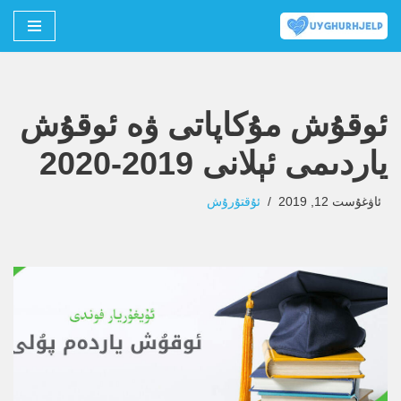
Skip
to
content
ئوقۇش مۇكاپاتى ۋە ئوقۇش
ياردىمى ئېلانى 2019-2020
ئاۋغۇست 12, 2019
ئۇقتۇرۇش