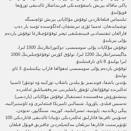
ياكى ماقالە يېزىش باسقۇچىدىكى قېرىنداشلار ئالدىنقى ئورۇنغا
قويۇلىدۇ.
ئىلتىماس قىلغانلاردىن ئوقۇش مۇكاپاتى بېرىش ئۆلچىمىگە
توشمايدىغان، ئەمما ئۆزى تىرىشچان،كەلگۈسىدە ئۈمىد بار دەپ
قارالغان ئىقتىسادىي قىيىنچىلىقى ئېغىر ئوقۇغۇچىلارغا ئوقۇش ياردەم
پۇلى بېرىلىدۇ.
ئوقۇش مۇكاپات پۇلى سوممىسى: دوكتورانتلارنىڭ 1500 لىرا،
ماگېستىرانتلارنىڭ 1200 لىرا، تولۇق كۇرس ئوقۇغۇچىلىرىنڭ 1000
لىرا بولىدۇ. 8 ئاي تارقىتىلىدۇ.
ئوقۇش ياردەم پۇلى سوممىسى ئەھۋالغا قاراپ بېكىتىلىدۇ، 3 ئاي
بولىدۇ.
بۇندىن باشقا، فوندىمىز بۇ يىلدىن باشلاپ تۈركىيە ۋە ئوتتۇرا ئاسىيا
ئەللىرىدە ئوقۇۋاتقان ئۇيغۇر ياشلىرىنى تەرەققىياتلىق ئەللەردە
يېتىشتۈرۈش مەقسىتىدە ئىستىقبال ئوقۇش مۇكاپاتى (ياردىمى)
تەسىس قىلدى. ياۋروپا، شىمالىي ئامېرىكا قىتئەلىرى ۋە ئاۋستىرالىيە،
يېڭى زېلاندىيە، ياپونىيە، ئىسرائىلىيە، كورېيە، سىنگاپور، تەيۋەن،
جەنۇبىي ئافرىقا قاتارلىق ئەللەردىكى دۇنيادا ئالدىنقى قاتاردىكى 100
ئۇنۋېرستىت قاتارىغا تىزىلغان مەكتەپلەردىن چاقىرىق قوبۇل قىلغان