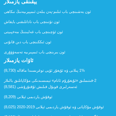
يېقىنقى يازمىلار
ئون بەشىنچى باب ئىلىم-پەن بىلەن ئىمپېرىيەنىڭ نىكاھى
ئون تۆتىنچى باب نادانلىقنى بايقاش
ئون ئۈچىنچى باب غەلبىنىڭ مەخپىيتى
ئون ئىككىنچى باب دىن قانۇنى
ئون بىرىنچى باب ئىمپىرىيە تەسەۋۋۇرى
ئاۋات يازمىلار
1% پىلانى ۋە ئۇيغۇر ئۆيى توغرىسىدا ماقالە
(8,730)
2-قىتىملىق «ئ‍ۇيغۇرۇم ئانام» تېمىسىدىكى مۇكاپاتلىق بالىلار
ئەسەرلىرى قوبۇل قىلىش ئۇقتۇرۇشى
(8,581)
ئوقۇش ياردىمى ئېلانى
(8,209)
ئوقۇش مۇكاپاتى ۋە ئوقۇش ياردىمى ئېلانى 2019-2020
(8,025)