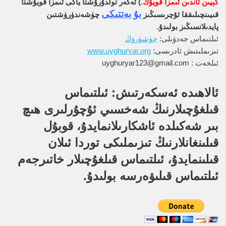
كېيىن ئاندىن ئىمزا قويۇڭ.
) ئەگەر تولدۇرۇشتا ياكى ئىمزا قويۇشتا
بۇ بەتتىكى
قىيىنچىلىققا ئۇچرىسىڭىز
چۈشەندۈرۈشتىن
پايدىلانسىڭىز بولىدۇ.
ئىلتىماس جەدۋىلى:
چۈشۈرۈڭ
تىزىملىتىش ئادرىسى:
www.uyghuryar.org
ئىلخەت : uyghuryar123@gmail.com
ئالاھىدە ئەسكەرتىش: ئىلتىماس
قىلغۇچىلارنىڭ شەخسىي ئۇچۇرلىرى ھىچ
بىر شەكىلدە ئاشكارىلانمايدۇ، قوبۇل
قىلىنغانلارنىڭ تىزىملىكى توردا ئىلان
قىلىنمايدۇ، ئىلتىماس قىلغۇچىلار خاتىرجەم
ئىلتىماس قىلىۋەرسە بولىدۇ.