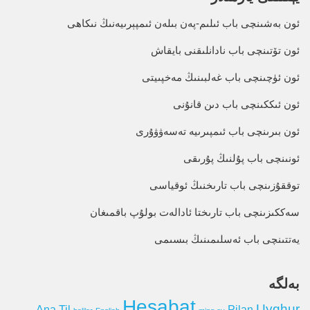
ئون بەشىنچى باب ئىلىم-پەن بىلەن ئىمپېرىيەنىڭ نىكاھى
ئون تۆتىنچى باب نادانلىقنى بايقاش
ئون ئۈچىنچى باب غەلبىنىڭ مەخپىيتى
ئون ئىككىنچى باب دىن قانۇنى
ئون بىرىنچى باب ئىمپىرىيە تەسەۋۋۇرى
ئونىنچى باب پۇلنىڭ پۇرىقى
توققۇزىنچى باب تارىخنىڭ ئوقياسى
سەككىزىنچى باب تارىختا ئادالەت بولۇپ باقمىغان
يەتتىنچى باب ئەسلىمىنىڭ بىسىمى
بەلگە
Hesabat
Uyghur
Ana Til
Pilan