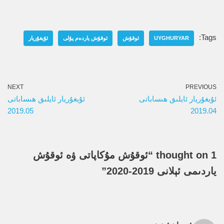
Tags:
UYGHURYAR
ئوقۇش
ئوقۇش ياردەم پۇلى
ئۇيغۇريار
NEXT
PREVIOUS
ئۇيغۇريار ئايلىق ھىساباتى
ئۇيغۇريار ئايلىق ھىساباتى
2019.05
2019.04
1 thought on “ئوقۇش مۇكاپاتى ۋە ئوقۇش
ياردىمى ئېلانى 2019-2020”