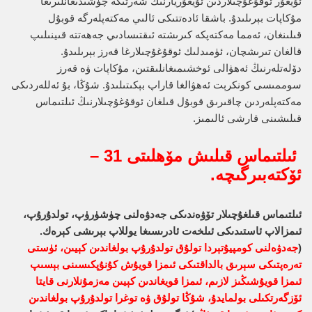
ئۇيغۇر ئوقۇغۇچىلاردىن ئۇيغۇريارنىڭ شەرتىگە چۈشىدىغانلىرىغا
مۇكاپات بېرىلىدۇ. باشقا ئادەتتىكى ئالىي مەكتەپلەرگە قوبۇل
قىلىنغان، ئەمما مەكتەپكە كىرىشتە ئىقتىسادىي جەھەتتە قىينىلىپ
قالغان تىرىشچان، ئۈمىدلىك ئوقۇغۇچىلارغا قەرز بېرىلىدۇ.
دۆلەتلەرنىڭ ئەھۋالى ئوخشىمىغانلىقتىن، مۇكاپات ۋە قەرز
سوممىسى كونكرېت ئەھۋالغا قاراپ بېكىتىلىدۇ. شۇڭا، بۇ ئەللەردىكى
مەكتەپلەردىن چاقىرىق قوبۇل قىلغان ئوقۇغۇچىلارنىڭ ئىلتىماس
قىلىشىنى قارشى ئالىمىز.
ئىلتىماس قىلىش مۆھلىتى 31 –
ئۆكتەبىرگىچە.
ئىلتىماس قىلغۇچىلار تۆۋەندىكى جەدۋەلنى چۈشۈرۈپ، تولدۇرۇپ،
ئىمزالاپ ئاستىدىكى ئىلخەت ئادرىسىغا يوللاپ بېرىشى كېرەك.
(
جەدۋەلنى كومپيۇتېردا تولۇق تولدۇرۇپ بولغاندىن كېيىن، ئۈستى
تەرەپتىكى سېرىق بالداقتىكى ئىمزا قويۇش كۇنۇپكىسىنى بېسىپ
ئىمزا قويۇشىڭىز لازىم، ئىمزا قويغاندىن كېيىن مەزمۇنلارنى قايتا
ئۆزگەرتكىلى بولمايدۇ، شۇڭا تولۇق ۋە توغرا تولدۇرۇپ بولغاندىن