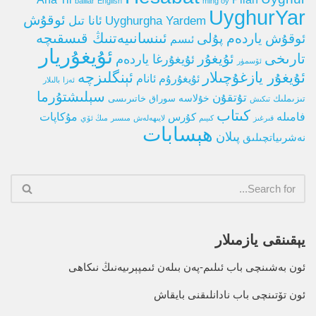
balilar
English
ming oy
UyghurYar
ئوقۇش
Uyghurgha Yardem
ئانا تىل
ئوقۇش ياردەم پۇلى
ئىنسانىيەتنىڭ قىسقىچە
ئىسم
ئۇيغۇريار
تارىخى
ئۇيغۇر
ئۇيغۇرغا ياردەم
ئۆسمۈر
ئۇيغۇر يازغۇچىلار
ئېنگلىزچە
ئۇيغۇرۇم ئانام
ئەزا
بالىلار
سېلىشتۇرما
تۇتقۇن
خۇلاسە
تىزىملىك
سوراق خاتىرىسى
تىكىش
كىتاب
فامىلە
كۇرس
مۇكاپات
قىرغىز
كىيىم
لايىھەلەش
مىسىر
مىڭ ئۆي
ھېسابات
پىلان
نەشرىياتچىلىق
يېقىنقى يازمىلار
ئون بەشىنچى باب ئىلىم-پەن بىلەن ئىمپېرىيەنىڭ نىكاھى
ئون تۆتىنچى باب نادانلىقنى بايقاش