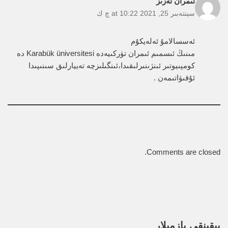
ئىمران ئەزىز
سېنتەبىر 25, 2021 at 10:22 چ ك
ئەسسالامۇ ئەلەيكۇم
مىنىڭ ئىسمىم ئىمران تۈركىيەدە Karabük üniversitesi دە
كومپىيوتىر ئىنژىنىرلىقىدا،ئىنگىلىزچە تەييارلىق سىنىپىدا
ئۇقىۋاتىمەن .
Comments are closed.
يېقىنقى يازمىلار