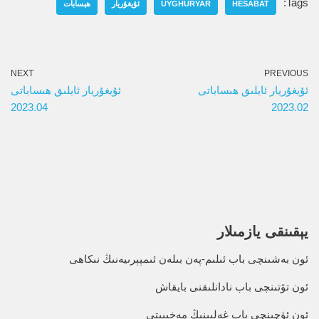
Tags:
HESABAT
UYGHURYAR
ئۇيغۇريار
ھېسابات
NEXT
PREVIOUS
ئۇيغۇريار ئايلىق ھىساباتى
ئۇيغۇريار ئايلىق ھىساباتى
2023.04
2023.02
يېقىنقى يازمىلار
ئون بەشىنچى باب ئىلىم-پەن بىلەن ئىمپېرىيەنىڭ نىكاھى
ئون تۆتىنچى باب نادانلىقنى بايقاش
ئون ئۈچىنچى باب غەلبىنىڭ مەخپىيتى