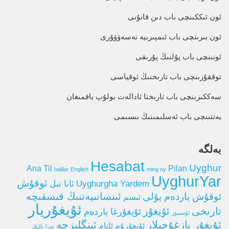
ئون ئىككىنچى باب دىن قانۇنى
ئون بىرىنچى باب ئىمپىرىيە تەسەۋۋۇرى
ئونىنچى باب پۇلنىڭ پۇرىقى
توققۇزىنچى باب تارىخنىڭ ئوقياسى
سەككىزىنچى باب تارىختا ئادالەت بولۇپ باقمىغان
يەتتىنچى باب ئەسلىمىنىڭ بىسىمى
بەلگە
Hesabat
Uyghur
Ana Til
Pilan
balilar
English
ming oy
UyghurYar
ئوقۇش
Uyghurgha Yardem
ئانا تىل
ئوقۇش ياردەم پۇلى
ئىنسانىيەتنىڭ قىسقىچە
ئىسم
ئۇيغۇريار
تارىخى
ئۇيغۇر
ئۇيغۇرغا ياردەم
ئۆسمۈر
ئۇيغۇر يازغۇچىلار
ئېنگلىزچە
ئۇيغۇرۇم ئانام
ئەزا
بالىلار