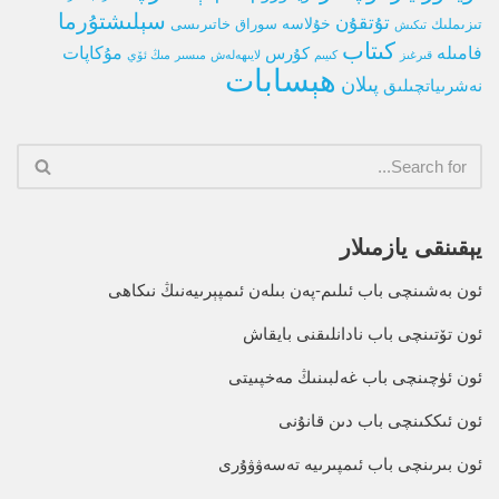
سېلىشتۇرما
تۇتقۇن
خۇلاسە
تىزىملىك
سوراق خاتىرىسى
تىكىش
كىتاب
فامىلە
كۇرس
مۇكاپات
قىرغىز
كىيىم
لايىھەلەش
مىسىر
مىڭ ئۆي
ھېسابات
پىلان
نەشرىياتچىلىق
يېقىنقى يازمىلار
ئون بەشىنچى باب ئىلىم-پەن بىلەن ئىمپېرىيەنىڭ نىكاھى
ئون تۆتىنچى باب نادانلىقنى بايقاش
ئون ئۈچىنچى باب غەلبىنىڭ مەخپىيتى
ئون ئىككىنچى باب دىن قانۇنى
ئون بىرىنچى باب ئىمپىرىيە تەسەۋۋۇرى