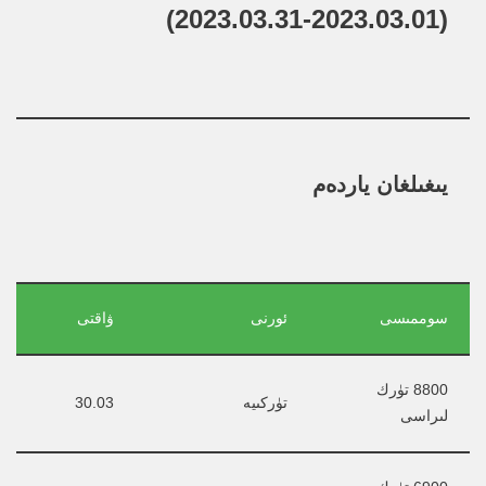
(2023.03.01-2023.03.31)
يىغىلغان ياردەم
سوممىسى
ئورنى
ۋاقتى
8800 تۈرك 
تۈركىيە
30.03
لىراسى