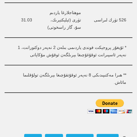
موھتاجلارغا ياردىم 
526 تۈرك لىراسى
تۈرى (ئېلېكتېرىك، 
31.03
سۇ، گاز راسخوتى)
* ئۇيغۇر پروجېكت فوندى ياردىمى بىلەن 2 نەپەر دوكتورانت، 1 
نەپەر ئاسپىرانت ئوقۇغۇچىغا بېرىلگەن ئوقۇش مۇكاپاتى
** ھىرا مەكتىپىدىكى 8 نەپەر ئوقۇتقۇچىغا بېرىلگەن تولۇقلىما 
مائاش.