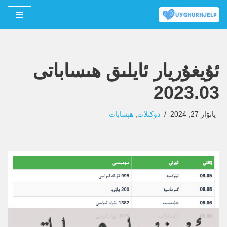
Skip
to
content
ئۇيغۇريار ئايلىق ھىساباتى
2023.03
يانۋار 27, 2024
دوكىلات
,
ھېسابات