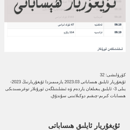
كۆرۈلىشى:
32
ئۇيغۇريار ئايلىق ھىساباتى 2023.03 يازمىمىزدا ئۇيغۇريارنىڭ 2023-
يىلى 3- ئايلىق يىغىلغان ياردەم ۋە ئىشلىتىلگەن ئورۇنلار توغرىسىدىكى
ھىسابات كىرىم-چىقىم دوكىلاتىنى سۇندۇق.
ئۇيغۇريار ئايلىق ھىساباتى 