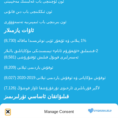
ئون ئۈچىنچى باب غەلبىنىڭ مەخپىيتى
ئون ئىككىنچى باب دىن قانۇنى
ئون بىرىنچى باب ئىمپىرىيە تەسەۋۋۇرى
ئاۋات يازمىلار
1% پىلانى ۋە ئۇيغۇر ئۆيى توغرىسىدا ماقالە
(8,730)
2-قىتىملىق «ئ‍ۇيغۇرۇم ئانام» تېمىسىدىكى مۇكاپاتلىق بالىلار
ئەسەرلىرى قوبۇل قىلىش ئۇقتۇرۇشى
(8,581)
ئوقۇش ياردىمى ئېلانى
(8,209)
ئوقۇش مۇكاپاتى ۋە ئوقۇش ياردىمى ئېلانى 2019-2020
(8,027)
لاگېر قۇربانلىرى ئارخىۋى تۇرغۇزۇشقا ئاۋاز قوشۇڭ
(7,126)
قىلىۋاتقان ئاساسي تۈرلىرىمىز
ئوقۇش ياردەم تۈرى
Manage Consent
موھتاجلار ۋە يېتىملار ياردىمى