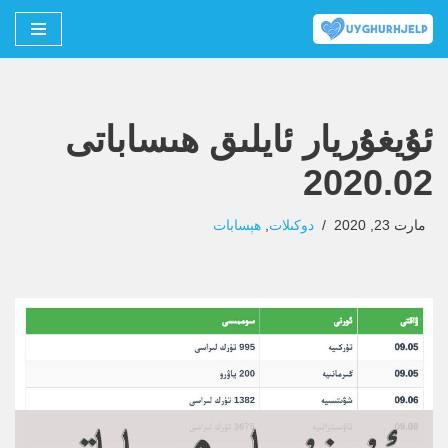
Skip
to
content
ئۇيغۇريار ئايلىق ھىساباتى
2020.02
مارت 23, 2020
دوكىلات
,
ھېسابات