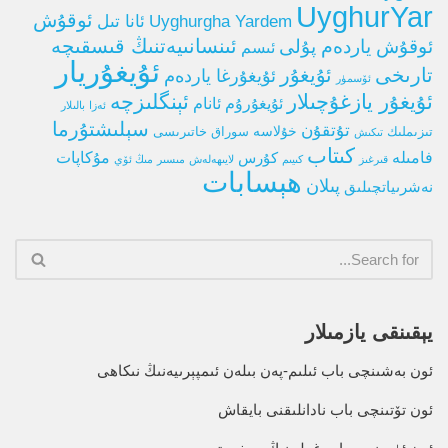
UyghurYar
ئوقۇش
Uyghurgha Yardem
ئانا تىل
ئوقۇش ياردەم پۇلى
ئىنسانىيەتنىڭ قىسقىچە
ئىسم
ئۇيغۇريار
تارىخى
ئۇيغۇر
ئۇيغۇرغا ياردەم
ئۆسمۈر
ئۇيغۇر يازغۇچىلار
ئېنگلىزچە
ئۇيغۇرۇم ئانام
ئەزا
بالىلار
سېلىشتۇرما
تۇتقۇن
خۇلاسە
تىزىملىك
سوراق خاتىرىسى
تىكىش
كىتاب
فامىلە
كۇرس
مۇكاپات
قىرغىز
كىيىم
لايىھەلەش
مىسىر
مىڭ ئۆي
ھېسابات
پىلان
نەشرىياتچىلىق
يېقىنقى يازمىلار
ئون بەشىنچى باب ئىلىم-پەن بىلەن ئىمپېرىيەنىڭ نىكاھى
ئون تۆتىنچى باب نادانلىقنى بايقاش