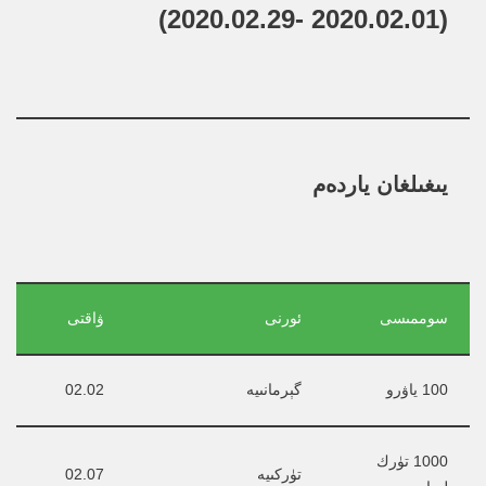
(2020.02.01 -2020.02.29)
يىغىلغان ياردەم
سوممىسى
ئورنى
ۋاقتى
100 ياۋرو
گېرمانىيە
02.02
1000 تۈرك 
تۈركىيە
02.07