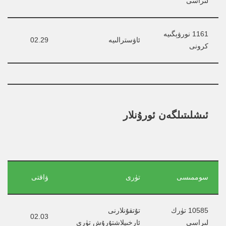
لىراسى
1161 نورۋېگىيە 
ئاۋسترالىيە
02.29
كرونى
ئىشلىتىلگەن ئورۇنلار
سوممىسى
تۈرى
ۋاقتى
10585 تۈرك 
تۇتقۇنلارنى 
02.03
لىراسى
ئارخىپلاشتۇرۇش تۈرى