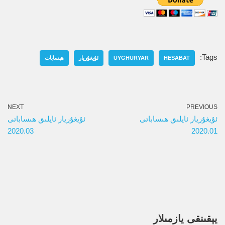
Tags:
HESABAT
UYGHURYAR
ئۇيغۇريار
ھېسابات
NEXT
PREVIOUS
ئۇيغۇريار ئايلىق ھىساباتى
ئۇيغۇريار ئايلىق ھىساباتى
2020.03
2020.01
يېقىنقى يازمىلار