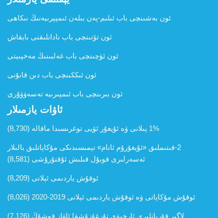
ئون بەشىنچى باب ئىلىم-پەن بىلەن ئىمپېرىيەنىڭ نىكاھى
ئون تۆتىنچى باب نادانلىقنى بايقاش
ئون ئۈچىنچى باب غەلبىنىڭ مەخپىيتى
ئون ئىككىنچى باب دىن قانۇنى
ئون بىرىنچى باب ئىمپىرىيە تەسەۋۋۇرى
ئاۋات يازمىلار
1% پىلانى ۋە ئۇيغۇر ئۆيى توغرىسىدا ماقالە
(8,730)
2-قىتىملىق «ئ‍ۇيغۇرۇم ئانام» تېمىسىدىكى مۇكاپاتلىق بالىلار
ئەسەرلىرى قوبۇل قىلىش ئۇقتۇرۇشى
(8,581)
ئوقۇش ياردىمى ئېلانى
(8,209)
ئوقۇش مۇكاپاتى ۋە ئوقۇش ياردىمى ئېلانى 2019-2020
(8,026)
لاگېر قۇربانلىرى ئارخىۋى تۇرغۇزۇشقا ئاۋاز قوشۇڭ
(7,126)