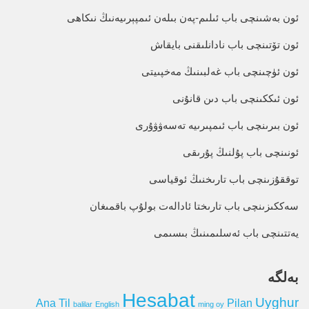
ئون بەشىنچى باب ئىلىم-پەن بىلەن ئىمپېرىيەنىڭ نىكاھى
ئون تۆتىنچى باب نادانلىقنى بايقاش
ئون ئۈچىنچى باب غەلبىنىڭ مەخپىيتى
ئون ئىككىنچى باب دىن قانۇنى
ئون بىرىنچى باب ئىمپىرىيە تەسەۋۋۇرى
ئونىنچى باب پۇلنىڭ پۇرىقى
توققۇزىنچى باب تارىخنىڭ ئوقياسى
سەككىزىنچى باب تارىختا ئادالەت بولۇپ باقمىغان
يەتتىنچى باب ئەسلىمىنىڭ بىسىمى
بەلگە
Hesabat
Uyghur
Ana Til
Pilan
balilar
English
ming oy