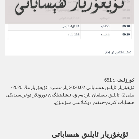
كۆرۈلىشى:
651
ئۇيغۇريار ئايلىق ھىساباتى 2020.02 يازمىمىزدا ئۇيغۇريارنىڭ 2020-
يىلى 2- ئايلىق يىغىلغان ياردەم ۋە ئىشلىتىلگەن ئورۇنلار توغرىسىدىكى
ھىسابات كىرىم-چىقىم دوكىلاتىنى سۇندۇق.
ئۇيغۇريار ئايلىق ھىساباتى  