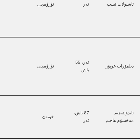
تاشپولات تىيىپ
ئەر
ئۈرۈمچى
ئەر، 55 
دىلمۇرات غوپۇر
ئۈرۈمچى
ياش
ئابدۇلئەھەد 
87 ياش، 
خوتەن
مەخسۇم ھاجىم
ئەر