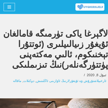
Skip
to
content
لاگېرغا ياكى تۈرمىگە قامالغان
ئۇيغۇر زىيالىيلىرى (ئوتتۇرا
تېخنىكوم، ئالىي مەكتەپنى
پۈتتۈرگەنلەر)نىڭ تىزىملىكى
ئىيۇل 8, 2020
ئارخىپلاشتۇرۇش ۋە ئۇيغۇرلارنىڭ ئاۋازىنى ئاڭلىتىش
,
دوكىلات
,
ماقالە