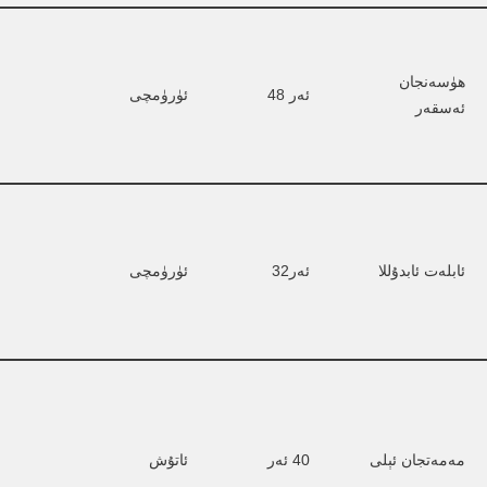
ھۈسەنجان 
ئەر 48
ئۈرۈمچى
ئەسقەر
ئابلەت ئابدۇللا
ئەر32
ئۈرۈمچى
مەمەتجان ئېلى
40 ئەر
ئاتۇش