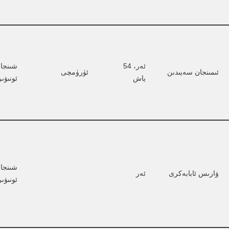
ئەر، 54 
شىنجا
ئىمىنجان سەيىدىن
ئۈرۈمچى
ياش
ئونىۋى
شىنجا
ۋارىس ئابابەكرى
ئەر
ئونىۋى