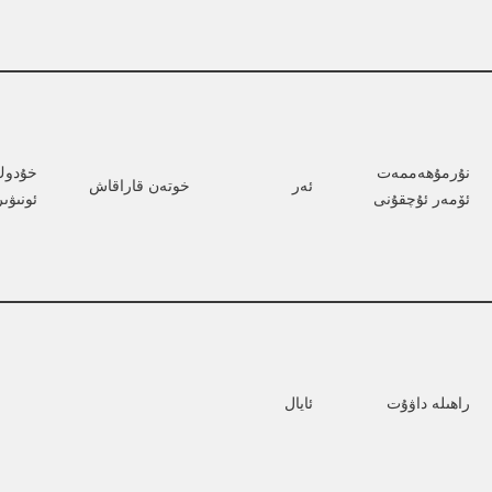
نۇرمۇھەممەت 
خۇدوڭ 
ئەر
خوتەن قاراقاش
ئۆمەر ئۇچقۇنى
ئونىۋى
راھىلە داۋۇت
ئايال