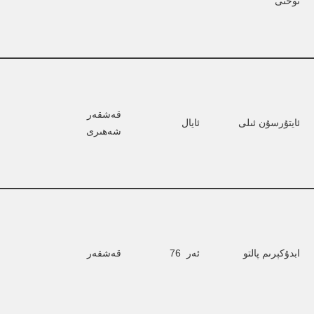
توختى
قەشقەر 
ئايتۇرسۇن ئىلى
ئايال
شەھىرى
ابدۇكېرىم پالتو
ئەر  76
قەشقەر