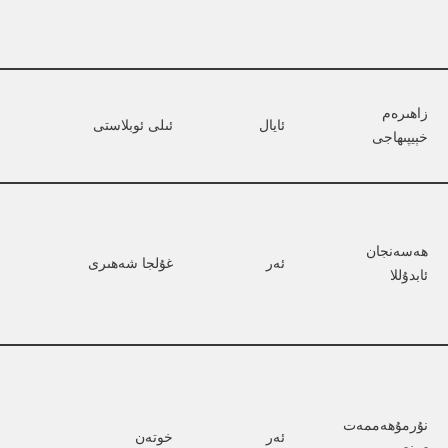
زاھىرەم 
ئايال
ئىلى ئوبلاستى
خېيپىھاجى
ھەسەنجان 
ئەر
غۇلجا شەھىرى
ئابدۇللا
نۇرمۇھەممەت 
ئەر
خوتەن