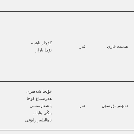
كۇچار ناھىيە 
ھىمىت قارى
ئەر
ئۇچا بازار
غۇلجا شەھىرى 
ھەرەمباغ كوچا 
ئەنۋەر تۇرسۇن
ئەر
باشقارمىسى 
يىڭى ھايات 
ئاھالىلەر رايۇنى