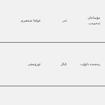
مۇساجان 
ئەر
غولجا شەھىرى
ئەخمەت
رەشىدە داۋۇت
ئايال
ئۈرۈمچى