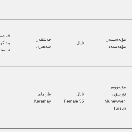
قەشقە
مۇيەسسەر 
قەشقەر 
ئايال
پىداگوگ
مۇھەممەد
شەھىرى
ئىنىست
مۇنەۋۋەر 
تۇرسۇن  
ئايال       
قاراماي       
Karamay
Female 55
Munewwer 
Tursun