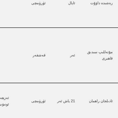
رەشىدە داۋۇت
ئايال
ئۈرۈمچى
مۇتەللىپ سىدىق 
ئەر
قەشقەر
قاھىرى
ئەزھەر
ئادىلجان راھمان
21 ياش ئەر
ئۈرۈمچى
ئونىۋى