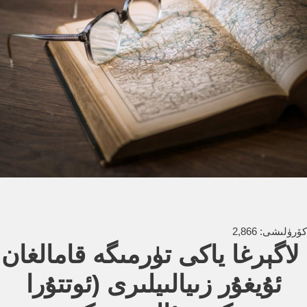
كۆرۈلىشى:
2,866
لاگېرغا ياكى تۈرمىگە قامالغان
ئۇيغۇر زىيالىيلىرى (ئوتتۇرا