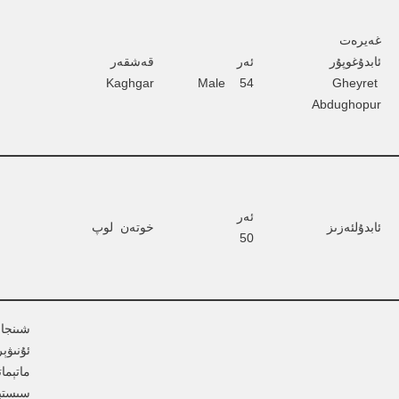
غەيرەت 
ئابدۇغوپۇر  
ئەر       
قەشقەر          
Kaghgar
Male    54
Gheyret 
Abdughopur
ئەر          
ئابدۇلئەزىز
خوتەن  لوپ
50
شىنجا
ئۇنىۋې
ماتېمات
سىستېم