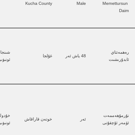
Kucha County
Male
Memettursun 
Daim
رەھمەتتاي 
شىنجا
48 ياش ئەر
غۇلجا
ئابدۇرىشىت
ئونىۋى
نۇرمۇھەممەت 
خۇدوڭ 
ئەر
خوتەن قاراقاش
ئۆمەر ئۇچقۇنى
ئونىۋى