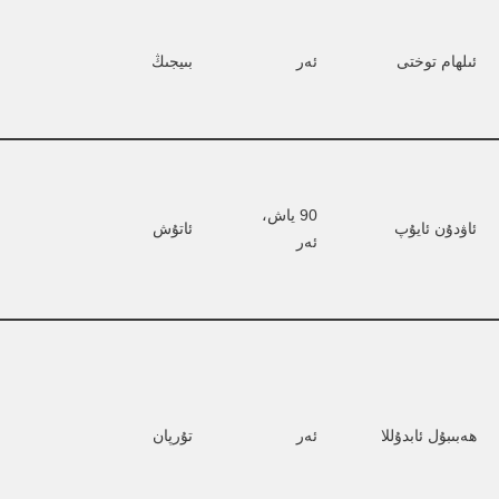
ئىلھام توختى
ئەر
بىيجىڭ
90 ياش، 
ئاۋدۇن ئايۇپ
ئاتۇش
ئەر
ھەبىبۇل ئابدۇللا
ئەر
تۇرپان