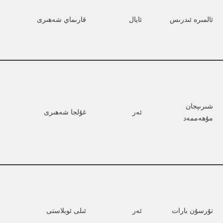
ئالمىرە ئىدرىس
ئايال
قارىماي شەھىرى
شىرىپجان 
ئەر
غۇلجا شەھىرى
مۇھەممەد
تۇرسۇن بارات
ئەر
ئىلى ئوبلاستى