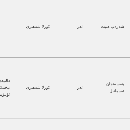
شەرەپ ھىيت
ئەر
كورلا شەھىرى
دالىيە
ھەسەنجان 
ئەر
كورلا شەھىرى
تېخنىكا
ئىسمائىل
ئۇنىۋې