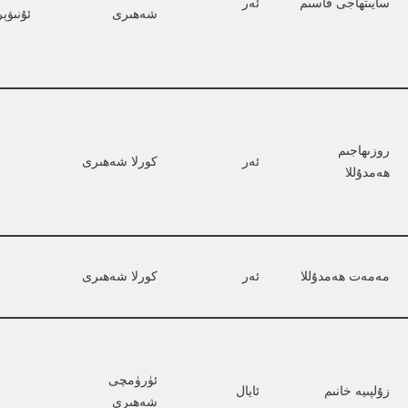
سايىتھاجى قاسىم
ئەر
شەھىرى
ئۇنىۋې
روزىھاجىم 
ئەر
كورلا شەھىرى
ھەمدۇللا
مەمەت ھەمدۇللا
ئەر
كورلا شەھىرى
ئۈرۈمچى 
زۇلپىيە خانىم
ئايال
شەھىرى