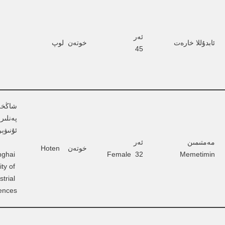
ئەر          
ئابدۇللا خارەت
خوتەن  لوپ
45
شاڭخە
پەنلىر
ئۇنىۋې
مەمتىمىن 
ئەر          
خوتەن    Hoten
ghai 
Female  32
Memetimin
ty of 
strial 
ences