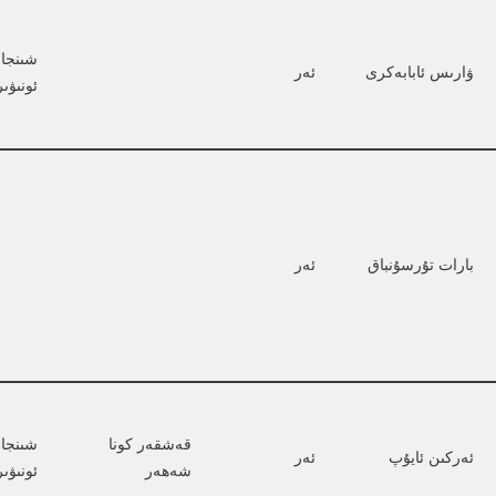
شىنجا
ۋارىس ئابابەكرى
ئەر
ئونىۋى
بارات تۇرسۇنباق
ئەر
قەشقەر كونا 
شىنجا
ئەركىن ئايۇپ
ئەر
شەھەر
ئونىۋى