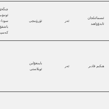
چىڭخۇا
ئونىۋىر
ئىسمائىلجان 
ئەر
ئۈرۈمچى
سودا-س
ئابدۇۋاھىد
باشقۇ
كەسپ
بايىنغۇلىن 
ھىكىم قادىر
ئەر
ئوبلاستى