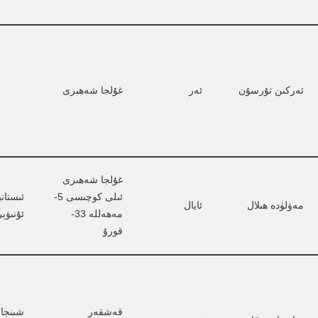
ئەركىن تۇرسۇن
ئەر
غۇلجا شەھىرى
غۇلجا شەھىرى 
ئىلى كوچىسى 5-
ئىستان
مەۋلۈدە ھىلال
ئايال
مەھەللە 33-
ئۇنىۋې
قورۇ
قەشقەر 
شىنجاڭ