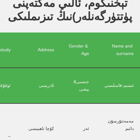
تېخنىكوم، ئالىي مەكتەپنى
پۈتتۈرگەنلەر)نىڭ تىزىملىكى
Gender & 
Name and 
 study
Address
Age
surname
جىنسى& 
ئىسىم-فامىلىسى
ئادرېسى
ئوقۇغا
يېشى
مەمەتتۇرسۇن 
دائىم
ئەر
كۇچا ناھىيىسى
–