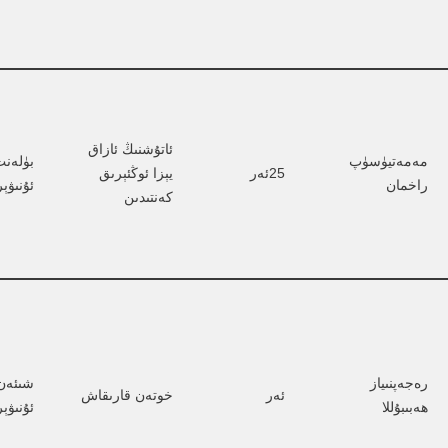
ئاتۇشنىڭ ئازاق 
مەمەتيۈسۈپ 
بۈلەن
25ئەر
يېزا ئوڭئېرىق 
راخمان
ئۇنىۋې
كەنتىدىن
رەجەپنىياز 
شىئەن 
ئەر
خوتەن قارىقاش
ھەبىبۇللا
ئۇنىۋې