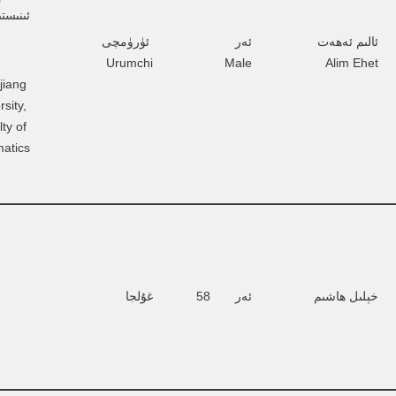
ئىنىست
ئالىم ئەھەت       
ئەر          
 ئۈرۈمچى  
Urumchi
Male
Alim Ehet
jiang 
sity, 
ty of 
atics
خېلىل ھاشىم
ئەر       58
غۇلجا