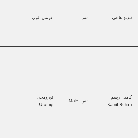
ئېزىز ھاجى
ئەر
خوتەن  لوپ
كامىل رېھىم 
ئۈرۈمچى   
ئەر   Male
Urumqi
Kamil Rehim