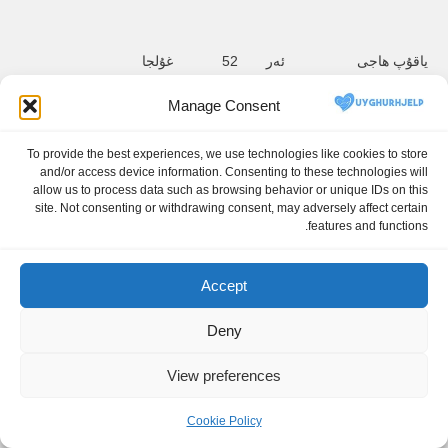
ياقۇپ ھاجى
ئەر       52
غۇلجا
Manage Consent
To provide the best experiences, we use technologies like cookies to store
and/or access device information. Consenting to these technologies will
ۋىسال 
شىنجا
allow us to process data such as browsing behavior or unique IDs on this
شەمشىدىن ئادىل 
ئەر   
غۇلجا         
ئۇنىۋې
site. Not consenting or withdrawing consent, may adversely affect certain
jiang 
Gulja
Male    26
Wisal 
features and functions.
ersity
Shemshidin Adil
Accept
شىنجا
Deny
ئىليار ئىبراھىم 
ئەر   
مايتاغ      
ئۇنىۋې
jiang 
Maytag
Male    51
İlyar İbrahim
View preferences
ersity
Cookie Policy