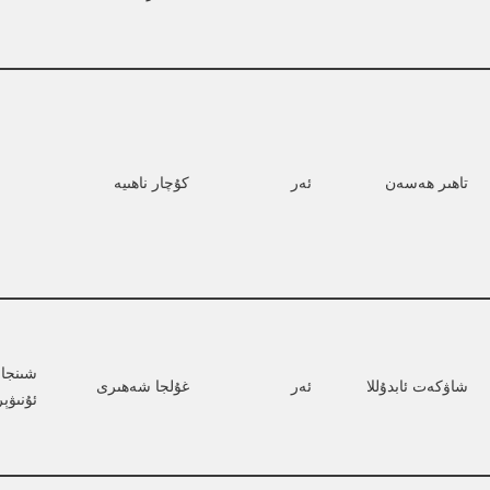
تاھىر ھەسەن
ئەر
كۇچار ناھىيە
شىنجاڭ
شاۋكەت ئابدۇللا
ئەر
غۇلجا شەھىرى
ئۇنىۋې