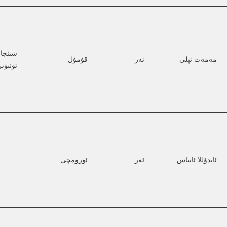
شىنجا
مەمەت ئېلى
ئەر
قۇمۇل
ئونىۋى
ئابدۇللا ئابباس
ئەر
ئۈرۈمچى