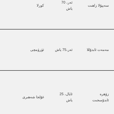
ئەر، 70 
سەيپۇلا زاھىت
كورلا
ياش
مەمەت ئابدۇللا
ئەر،75 ياش
ئۈرۈمچى
زۆھرە 
ئايال، 25 
غۇلجا شەھىرى
ئابدۇمىجىت
ياش