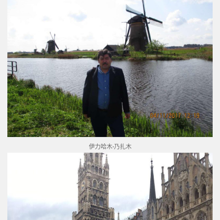
伊力哈木·乃扎木