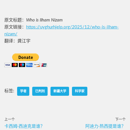
原文标题：
Who is Ilham Nizam
原文链接：
https://uyghurhjelp.org/2025/12/who-is-ilham-
nizam/
翻译：龚江宇
标签:
学者
已判刑
新疆大学
科学家
上一个
下一个
卡西姆·西迪克是谁？
阿迪力·热西提是谁？