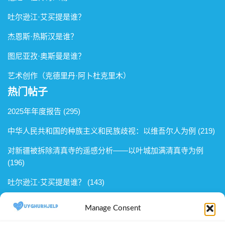
吐尔逊江·艾买提是谁？
杰恩斯·热斯汉是谁？
图尼亚孜·奥斯曼是谁？
艺术创作（克德里丹·阿卜杜克里木）
热门帖子
2025年年度报告
(295)
中华人民共和国的种族主义和民族歧视：以维吾尔人为例
(219)
对新疆被拆除清真寺的遥感分析——以叶城加满清真寺为例
(196)
吐尔逊江·艾买提是谁？
(143)
艾合麦提·麦提尼亚孜是谁？
(120)
Manage Consent
我们的项目