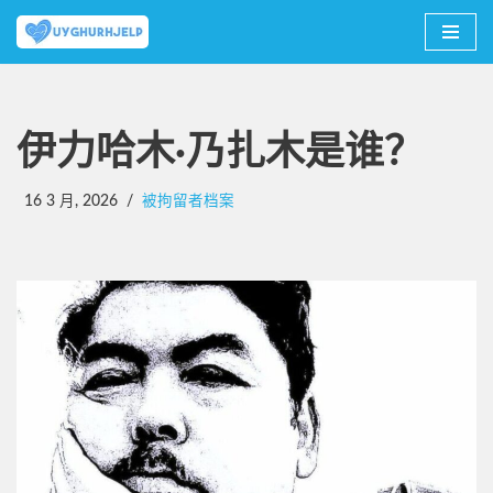
跳
至
正
文
伊力哈木·乃扎木是谁？
16 3 月, 2026
被拘留者档案