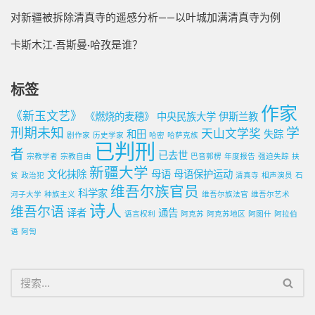
对新疆被拆除清真寺的遥感分析——以叶城加满清真寺为例
卡斯木江·吾斯曼·哈孜是谁？
标签
作家
《新玉文艺》
《燃烧的麦穗》
中央民族大学
伊斯兰教
刑期未知
学
天山文学奖
和田
失踪
剧作家
历史学家
哈密
哈萨克族
已判刑
者
已去世
宗教学者
宗教自由
巴音郭楞
年度报告
强迫失踪
扶
新疆大学
文化抹除
母语
母语保护运动
贫
政治犯
清真寺
相声演员
石
维吾尔族官员
科学家
河子大学
种族主义
维吾尔族法官
维吾尔艺术
诗人
维吾尔语
译者
通告
语言权利
阿克苏
阿克苏地区
阿图什
阿拉伯
语
阿訇