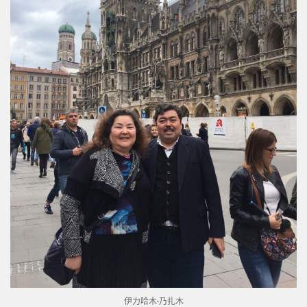
伊力哈木·乃扎木